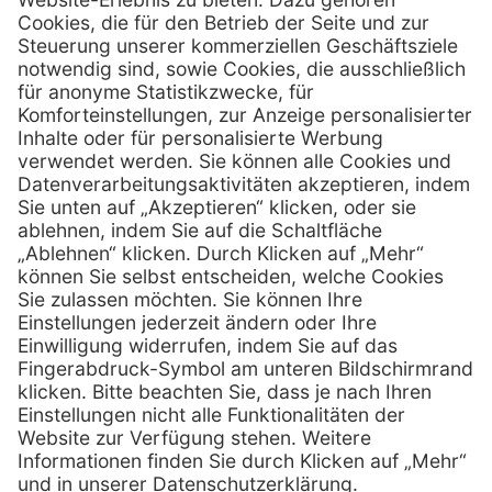
Henry Schein Medical Austria GmbH
Schönbrunner Straße 297
A-1120 Wien
01 / 718 19 61 99
Telefon:
01 / 718 19 61 23
Telefax:
info @ henryscheinmed.at
E-Mail:
Services
Hilfe
Vorteile
FAQs
Eigenmarke
Kontakt
Leasing
Außendienst
Technischer Service
Lob & Kritik
Kataloge / Downloads
Retoure anmelden
Zertifikat
Rechtliches
Impressum