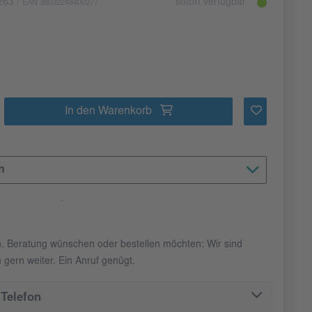
263
/
sofort verfügbar
EAN 38032248400277
In den Warenkorb
n
n, Beratung wünschen oder bestellen möchten: Wir sind
 gern weiter. Ein Anruf genügt.
Telefon