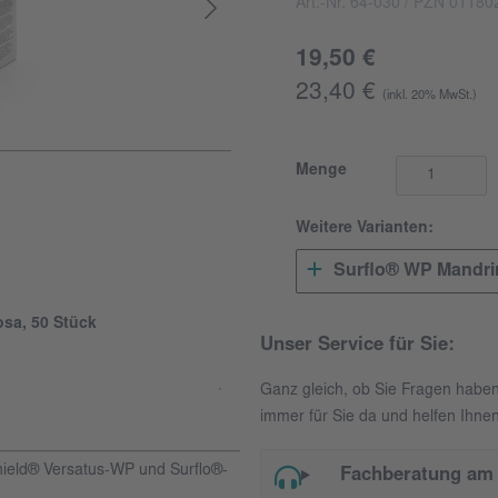
Art.-Nr. 64-030
/ PZN 01180
19,50 €
23,40 €
(inkl. 20% MwSt.)
Menge
Weitere Varianten:
Surflo® WP Mandri
osa, 50 Stück
Unser Service für Sie:
Ganz gleich, ob Sie Fragen habe
immer für Sie da und helfen Ihnen
hield® Versatus-WP und Surflo®-
Fachberatung am 