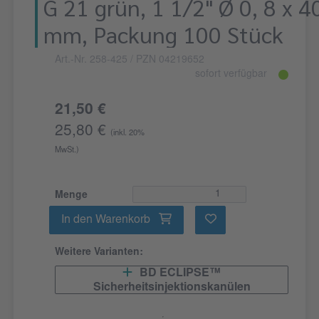
G 21 grün, 1 1/2" Ø 0, 8 x 4
mm, Packung 100 Stück
Art.-Nr. 258-425
/ PZN 04219652
sofort verfügbar
21,50 €
25,80 €
(inkl. 20%
MwSt.)
Menge
In den Warenkorb
Weitere Varianten:
BD ECLIPSE™
Sicherheitsinjektionskanülen