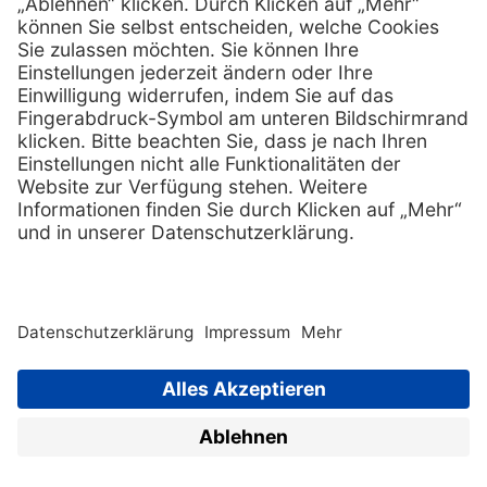
Services
Hilfe
Vorteile
FAQs
Eigenmarke
Kontakt
Leasing
Außendienst
Technischer Service
Lob & Kritik
Kataloge / Downloads
Retoure anmelden
Zertifikat
Rechtliches
Impressum
Datenschutz
AGB
Supplier code of cond
Copyright © 2026 Henry Schein
Medical, Inc. All rights
reserved. |
Sitemap