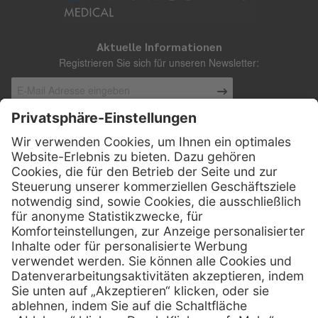
Aktuelle Informationen
Registrieren Sie sich für unseren Newsletter:
Kontakt
Henry Schein Medical Austria GmbH
Schönbrunner Straße 297
A-1120 Wien
01 / 718 19 61 99
Telefon:
01 / 718 19 61 23
Telefax:
info @ henryscheinmed.at
E-Mail: