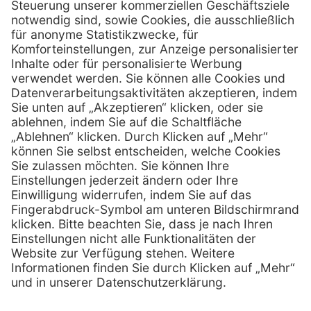
Schönbrunner Straße 297
A-1120 Wien
01 / 718 19 61 99
Telefon:
01 / 718 19 61 23
Telefax:
info @ henryscheinmed.at
E-Mail:
Services
Hilfe
Vorteile
FAQs
Eigenmarke
Kontakt
Leasing
Außendienst
Technischer Service
Lob & Kritik
Kataloge / Downloads
Retoure anmelden
Zertifikat
Rechtliches
Impressum
Datenschutz