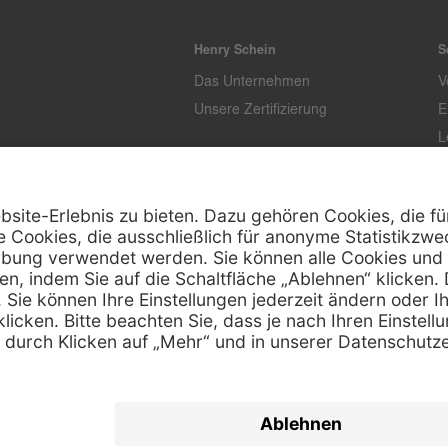
Henry Schein
S
Das Unternehmen
V
Unsere Zertifizierung
E
L
T
K
Z