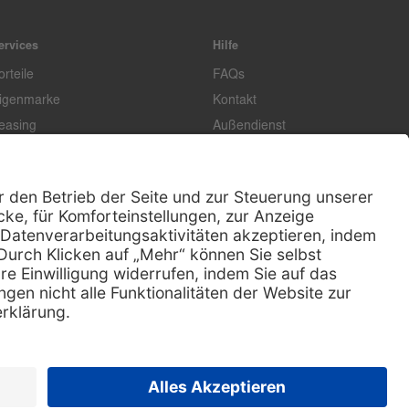
ervices
Hilfe
orteile
FAQs
igenmarke
Kontakt
easing
Außendienst
echnischer Service
Lob & Kritik
ataloge / Downloads
Retoure anmelden
ertifikat
Rechtliches
Impressum
Datenschutz
AGB
Supplier code of conduct