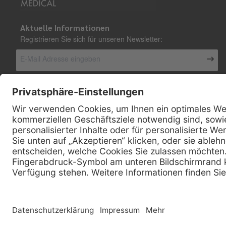
Aktuelle Informationen
Registrieren Sie sich für unseren Newsletter:
Kontakt
Henry Schein Medical Austria GmbH
Schönbrunner Straße 297
A-1120 Wien
01 / 718 19 61 99
Telefon:
01 / 718 19 61 23
Telefax:
info @ henryscheinmed.at
E-Mail:
Copyright © 2026 Henry Schein Medical, Inc. All rights reserved. |
Sitemap