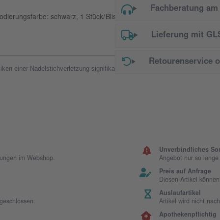
Fachberatung am 
ierungsfarbe: schwarz, 1 Stück/Blister, steril, pyrogenfrei/endotoxinfr
Lieferung mit GL
Retourenservice 
ken einer Nadelstichverletzung signifikant vermindert werden
Unverbindliches So
llungen im Webshop.
Angebot nur so lange d
Preis auf Anfrage
Diesen Artikel können
Auslaufartikel
sgeschlossen.
Artikel wird nicht na
Apothekenpflichtig