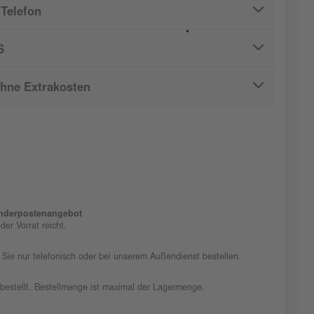
Telefon
ei, 50 Stück/Karton
S
ohne Extrakosten
nderpostenangebot
er Vorrat reicht.
 Sie nur telefonisch oder bei unserem Außendienst bestellen.
chbestellt. Bestellmenge ist maximal der Lagermenge.