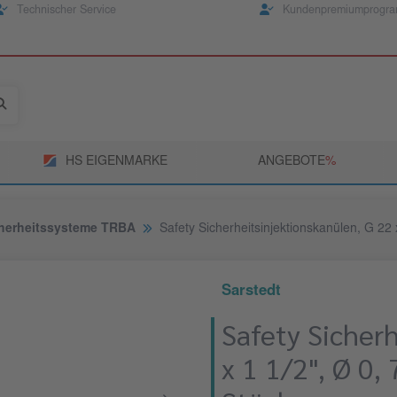
Technischer Service
Kundenpremiumprogr
HS EIGENMARKE
ANGEBOTE
­%
herheitssysteme TRBA
Safety Sicherheitsinjektionskanülen, G 22
Sarstedt
Safety Sicher
x 1 1/2", Ø 0,