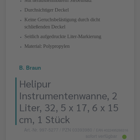
Mit herausnehmbarem Siebeinsatz
Durchsichtiger Deckel
Keine Geruchsbelästigung durch dicht
schließenden Deckel
Seitlich aufgedruckte Liter-Markierung
Material: Polypropylen
B. Braun
Helipur
Instrumentenwanne, 2
Liter, 32, 5 x 17, 6 x 15
cm, 1 Stück
Art.-Nr. 997-5277
/ PZN 03393980
/
EAN 4022495266316
sofort verfügbar