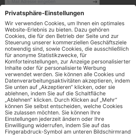
Kontakt
Henry Schein Medical Austria GmbH
Schönbrunner Straße 297
A-1120 Wien
01 / 718 19 61 99
Telefon:
01 / 718 19 61 23
Telefax:
info @ henryscheinmed.at
E-Mail:
Services
Hilfe
Vorteile
FAQs
Eigenmarke
Kontakt
Leasing
Außendienst
Technischer Service
Lob & Kritik