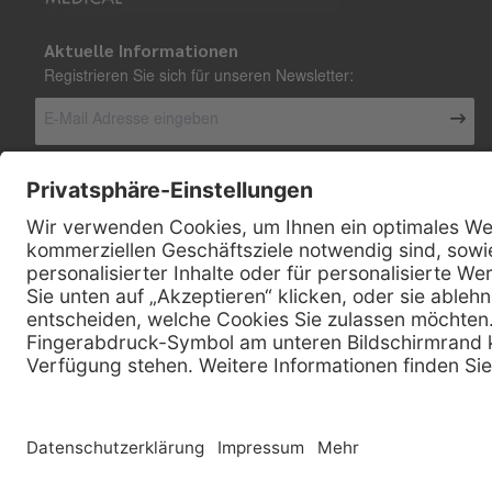
Aktuelle Informationen
Registrieren Sie sich für unseren Newsletter:
Kontakt
Henry Schein Medical Austria GmbH
Schönbrunner Straße 297
A-1120 Wien
01 / 718 19 61 99
Telefon:
01 / 718 19 61 23
Telefax:
info @ henryscheinmed.at
E-Mail:
Copyright © 2026 Henry Schein Medical, Inc. All rights reserved. |
Sitemap