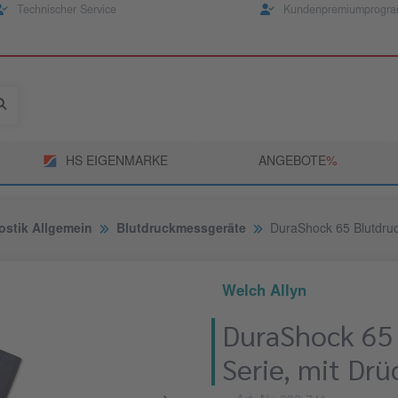
Technischer Service
Kundenpremiumprogr
HS EIGENMARKE
ANGEBOTE
­%
ostik Allgemein
Blutdruckmessgeräte
DuraShock 65 Blutdruck
Welch Allyn
DuraShock 65 
Serie, mit Drü