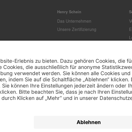
Henry Schein
S
Das Unternehmen
V
Unsere Zertifizierung
E
L
T
K
Z