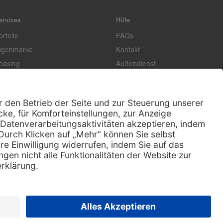
ervices
Hilfe
orteile
FAQs
igenmarke
Kontakt
easing
Außendienst
echnischer Service
Lob & Kritik
ataloge / Downloads
Retoure anmelden
ertifikat
Rechtliches
Impressum
Datenschutz
AGB
Supplier code of conduct