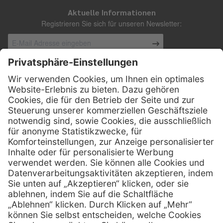
Aktuelle Informationen
Registrieren Sie sich für unseren Newsletter:
Kontakt
Henry Schein Medical Austria GmbH
Schönbrunner Straße 297
A-1120 Wien
01 / 718 19 61 99
Telefon:
01 / 718 19 61 23
Telefax:
info @ henryscheinmed.at
E-Mail:
Services
Hilfe
Vorteile
FAQs