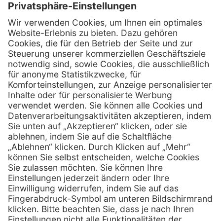
Kontakt
Henry Schein Medical Austria GmbH
Schönbrunner Straße 297
A-1120 Wien
01 / 718 19 61 99
Telefon:
01 / 718 19 61 23
Telefax:
info @ henryscheinmed.at
E-Mail:
Services
Hilfe
Vorteile
FAQs
Eigenmarke
Kontakt
Leasing
Außendienst
Technischer Service
Lob & Kritik
Kataloge / Downloads
Retoure anmelden