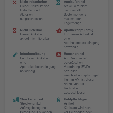
Nicht rabattierbar
Auslaufartikel
Dieser Artikel ist von
Artikel wird nicht
Rabatten und
nachbestellt.
Aktionen
Bestellmenge ist
ausgeschlossen.
maximal der
Lagermenge.
Nicht lieferbar
Apothekenpflichtig
Dieser Artikel ist
Für diesen Artikel ist
aktuell nicht lieferbar.
eine
Apothekenbescheinigung
notwendig.
Infusionslösung
Humanartikel
Für diesen Artikel ist
Auf Grund einer
eine
europäischen
Apothekenbescheinigung
Verordnung (FMD)
notwendig.
bezüglich
verschreibungspflichtiger
Human-AM, ist dieser
Artikel von der
Rückgabe
ausgeschlossen!
Streckenartikel
Kühlpflichtiger
Streckenartikel -
Artikel
Auftragsbezogene
Kühlware wird nicht
Bestellung. Es können
vor Feiertagen oder