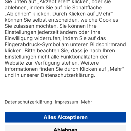
Services
Hilfe
Vorteile
FAQs
Eigenmarke
Kontakt
Leasing
Außendienst
Technischer Service
Lob & Kritik
Kataloge / Downloads
Retoure anmelden
Zertifikat
Rechtliches
Impressum
Datenschutz
AGB
Supplier code of cond
Copyright © 2026 Henry Schein
Medical, Inc. All rights