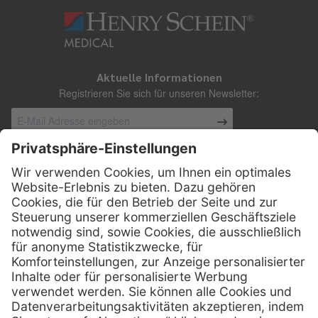
Aktuelle Informationen
Registrieren Sie sich für unseren Newsletter:
Kontakt
Henry Schein Medical Austria GmbH
Schönbrunner Straße 297
A-1120 Wien
01 / 718 19 61 99
Telefon:
01 / 718 19 61 23
Telefax:
info @ henryscheinmed.at
E-Mail: