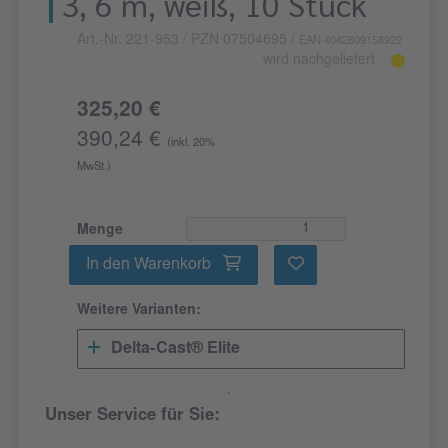
3, 6 m, weiß, 10 Stück
Art.-Nr. 221-953
/ PZN 07504695
/
EAN 4042809158922
wird nachgeliefert
325,20 €
390,24 €
(inkl. 20%
MwSt.)
Menge
In den Warenkorb
Weitere Varianten:
Delta-Cast® Elite
Unser Service für Sie: