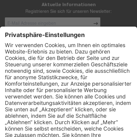
Aktuelle Informationen
Registrieren Sie sich für unseren Newsletter:
Kontakt
Henry Schein Medical Austria GmbH
Schönbrunner Straße 297
A-1120 Wien
01 / 718 19 61 99
Telefon:
01 / 718 19 61 23
Telefax:
info @ henryscheinmed.at
E-Mail:
Services
Hilfe
Vorteile
FAQs