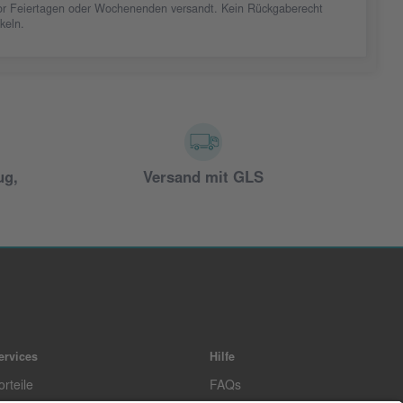
vor Feiertagen oder Wochenenden versandt. Kein Rückgaberecht
ikeln.
ug,
Versand mit GLS
ervices
Hilfe
orteile
FAQs