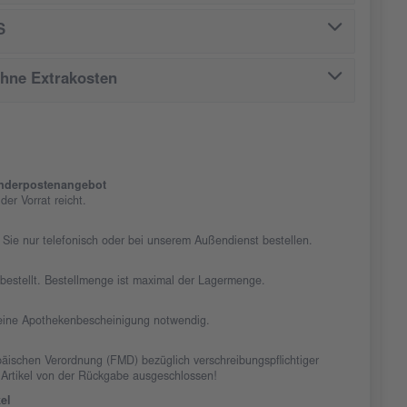
S
ohne Extrakosten
nderpostenangebot
er Vorrat reicht.
 Sie nur telefonisch oder bei unserem Außendienst bestellen.
chbestellt. Bestellmenge ist maximal der Lagermenge.
t eine Apothekenbescheinigung notwendig.
äischen Verordnung (FMD) bezüglich verschreibungspflichtiger
 Artikel von der Rückgabe ausgeschlossen!
el