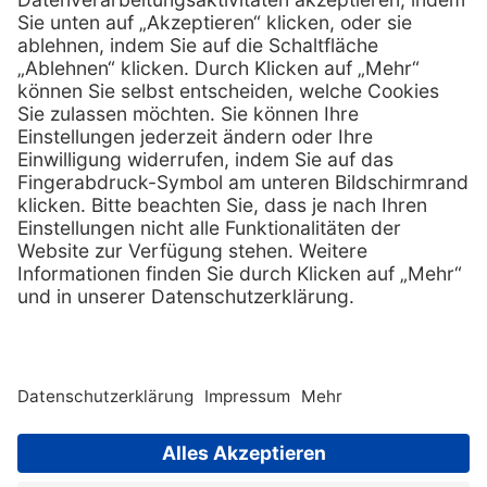
Services
Hilfe
Vorteile
FAQs
Eigenmarke
Kontakt
Leasing
Außendienst
Technischer Service
Lob & Kritik
Kataloge / Downloads
Retoure anmelden
Zertifikat
Rechtliches
Impressum
Datenschutz
AGB
Supplier code of cond
Copyright © 2026 Henry Schein