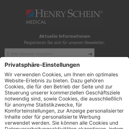
Aktuelle Informationen
Registrieren Sie sich für unseren Newsletter:
Kontakt
Henry Schein Medical Austria GmbH
Schönbrunner Straße 297
A-1120 Wien
01 / 718 19 61 99
Telefon:
01 / 718 19 61 23
Telefax:
info @ henryscheinmed.at
E-Mail: