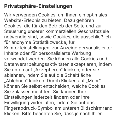
Kontakt
Henry Schein Medical Austria GmbH
Schönbrunner Straße 297
A-1120 Wien
01 / 718 19 61 99
Telefon:
01 / 718 19 61 23
Telefax:
info @ henryscheinmed.at
E-Mail:
Services
Hilfe
Vorteile
FAQs
Eigenmarke
Kontakt
Leasing
Außendienst
Technischer Service
Lob & Kritik