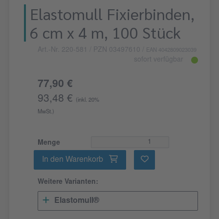
Elastomull Fixierbinden,
6 cm x 4 m, 100 Stück
Art.-Nr. 220-581
/ PZN 03497610
/
EAN 4042809023039
sofort verfügbar
77,90 €
93,48 €
(inkl. 20%
MwSt.)
Menge
In den Warenkorb
Weitere Varianten:
Elastomull®