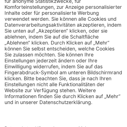
01 / 718 19 61 99
Telefon:
01 / 718 19 61 23
Telefax:
info @ henryscheinmed.at
E-Mail:
Services
Hilfe
Vorteile
FAQs
Eigenmarke
Kontakt
Leasing
Außendienst
Technischer Service
Lob & Kritik
Kataloge / Downloads
Retoure anmelden
Zertifikat
Rechtliches
Impressum
Datenschutz
AGB