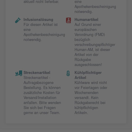
aktuell nicht lieferbar.
eine
Apothekenbescheinigung
notwendig.
Infusionslösung
Humanartikel
Für diesen Artikel ist
Auf Grund einer
eine
europäischen
Apothekenbescheinigung
Verordnung (FMD)
notwendig.
bezüglich
verschreibungspflichtiger
Human-AM, ist dieser
Artikel von der
Rückgabe
ausgeschlossen!
Streckenartikel
Kühlpflichtiger
Streckenartikel -
Artikel
Auftragsbezogene
Kühlware wird nicht
Bestellung. Es können
vor Feiertagen oder
zusätzliche Kosten für
Wochenenden
Versand/Installation
versandt. Kein
anfallen. Bitte wenden
Rückgaberecht bei
Sie sich bei Fragen
kühlpflichtigen
gerne an unser Team.
Artikeln.