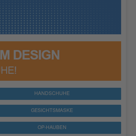
HANDSCHUHE
GESICHTSMASKE
OP-HAUBEN