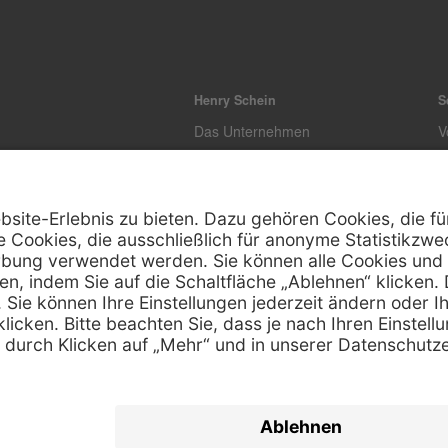
Henry Schein
S
Das Unternehmen
V
Unsere Zertifizierung
E
L
T
K
Z