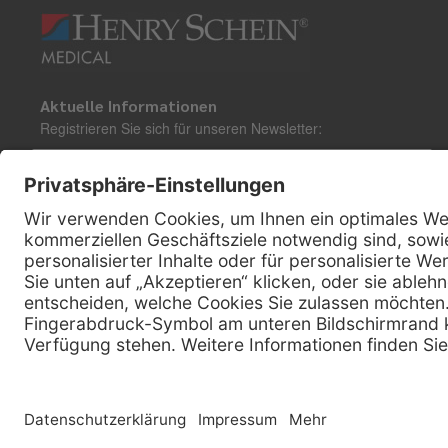
Aktuelle Informationen
Registrieren Sie sich für unseren Newsletter:
Kontakt
Henry Schein Medical Austria GmbH
Schönbrunner Straße 297
A-1120 Wien
01 / 718 19 61 99
Telefon:
01 / 718 19 61 23
Telefax:
info @ henryscheinmed.at
E-Mail: