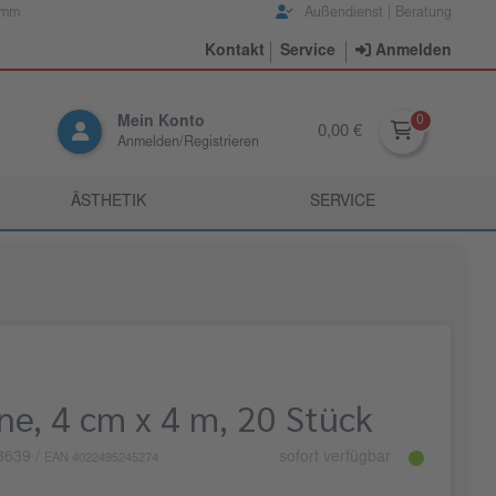
amm
Außendienst | Beratung
Kontakt
Service
Anmelden
Mein Konto
0,00 €
Anmelden/Registrieren
ÄSTHETIK
SERVICE
ine, 4 cm x 4 m, 20 Stück
8639
/
sofort verfügbar
EAN 4022495245274