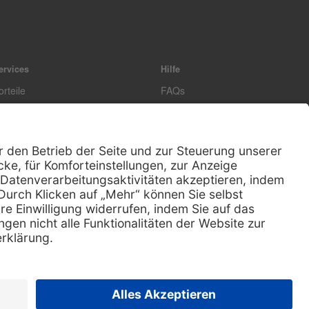
ervices
Hilfe
orteile
FAQs
igenmarke
Kontakt
easing
Außendienst
echnischer Service
Lob & Kritik
ataloge / Downloads
Retoure anmelden
ertifikat
Rechtliches
Impressum
Datenschutz
AGB
Supplier code of conduct