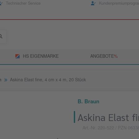
Technischer Service
Kundenpremiumprogr
HS EIGENMARKE
ANGEBOTE
­%
n
Askina Elast fine, 4 cm x 4 m, 20 Stück
B. Braun
Askina Elast f
Art.-Nr. 220-522
/ PZN 0633