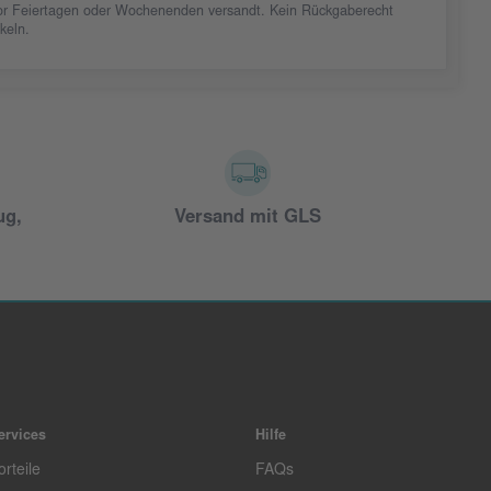
vor Feiertagen oder Wochenenden versandt. Kein Rückgaberecht
ikeln.
ug,
Versand mit GLS
ervices
Hilfe
orteile
FAQs