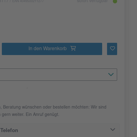
6117
/
sofort verfügbar
EAN 4049500211277
In den Warenkorb
n, Beratung wünschen oder bestellen möchten: Wir sind
 gern weiter. Ein Anruf genügt.
Telefon