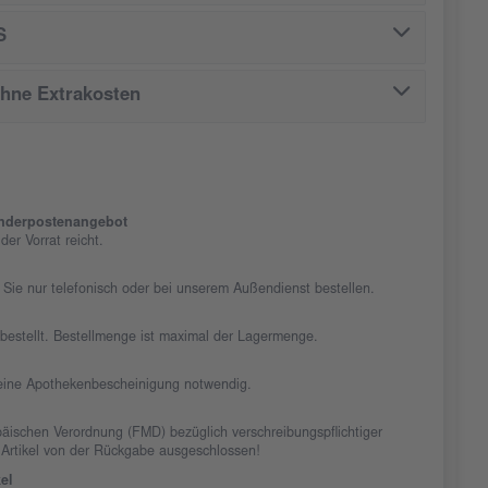
S
ohne Extrakosten
nderpostenangebot
er Vorrat reicht.
 Sie nur telefonisch oder bei unserem Außendienst bestellen.
chbestellt. Bestellmenge ist maximal der Lagermenge.
t eine Apothekenbescheinigung notwendig.
äischen Verordnung (FMD) bezüglich verschreibungspflichtiger
 Artikel von der Rückgabe ausgeschlossen!
el