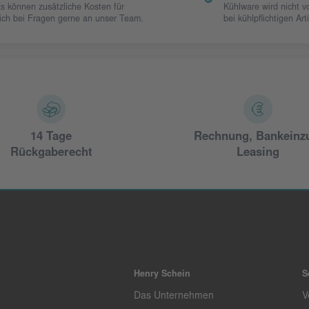
Es können zusätzliche Kosten für
Kühlware wird nicht 
 sich bei Fragen gerne an unser Team.
bei kühlpflichtigen Art
14 Tage
Rechnung, Bankeinz
Rückgaberecht
Leasing
Henry Schein
S
Das Unternehmen
V