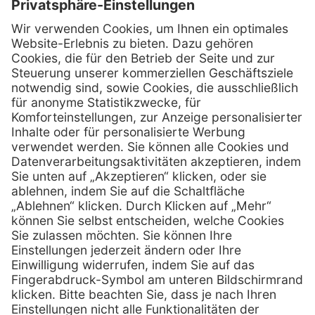
Kontakt
Henry Schein Medical Austria GmbH
Schönbrunner Straße 297
A-1120 Wien
01 / 718 19 61 99
Telefon:
01 / 718 19 61 23
Telefax:
info @ henryscheinmed.at
E-Mail:
Services
Hilfe
Vorteile
FAQs
Eigenmarke
Kontakt
Leasing
Außendienst
Technischer Service
Lob & Kritik
Kataloge / Downloads
Retoure anmelden