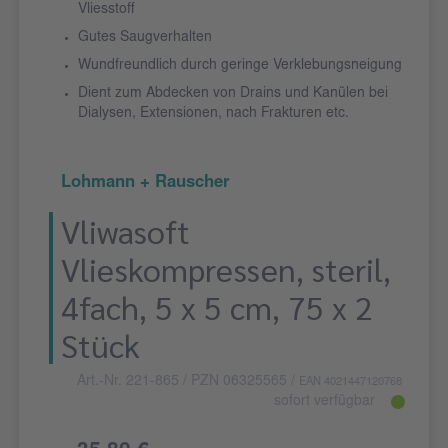
Vliesstoff
Gutes Saugverhalten
Wundfreundlich durch geringe Verklebungsneigung
Dient zum Abdecken von Drains und Kanülen bei
Dialysen, Extensionen, nach Frakturen etc.
Lohmann + Rauscher
Vliwasoft
Vlieskompressen, steril,
4fach, 5 x 5 cm, 75 x 2
Stück
Art.-Nr. 221-865
/ PZN 06325565
/
EAN 4021447120768
sofort verfügbar