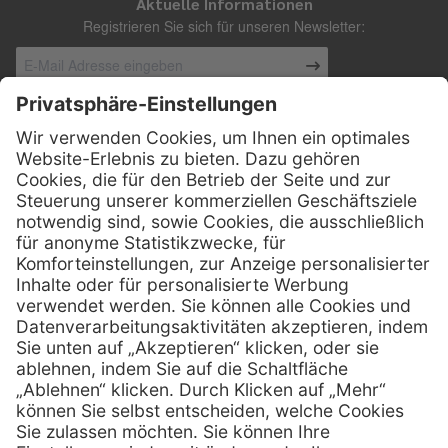
Aktuelle Informationen
Registrieren Sie sich für unseren Newsletter:
Kontakt
Henry Schein Medical Austria GmbH
Schönbrunner Straße 297
A-1120 Wien
01 / 718 19 61 99
Telefon:
01 / 718 19 61 23
Telefax:
info @ henryscheinmed.at
E-Mail:
Services
Hilfe
Vorteile
FAQs
Eigenmarke
Kontakt