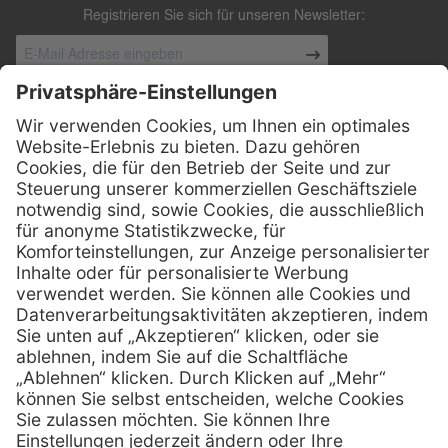
Registrieren Sie sich für unseren Newsletter:
Kontakt
Henry Schein Medical Austria GmbH
Schönbrunner Straße 297
A-1120 Wien
01 / 718 19 61 99
Telefon:
01 / 718 19 61 23
Telefax:
info @ henryscheinmed.at
E-Mail:
Services
Hilfe
Vorteile
FAQs
Eigenmarke
Kontakt