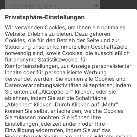
Kontakt
Henry Schein Medical Austria GmbH
Schönbrunner Straße 297
A-1120 Wien
01 / 718 19 61 99
Telefon:
01 / 718 19 61 23
Telefax:
info @ henryscheinmed.at
E-Mail:
Services
Hilfe
Vorteile
FAQs
Eigenmarke
Kontakt
Leasing
Außendienst