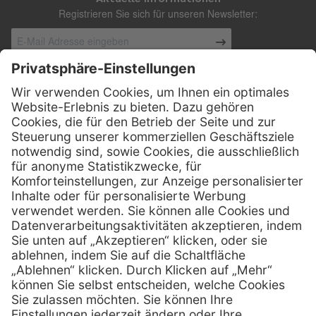
Registrieren Sie sich für unseren Newsletter:
Kontakt
Henry Schein Medical Austria GmbH
Schönbrunner Straße 297
A-1120 Wien
01 / 718 19 61 99
Telefon:
01 / 718 19 61 23
Telefax:
info @ henryscheinmed.at
E-Mail:
Services
Hilfe
Vorteile
FAQs
Eigenmarke
Kontakt