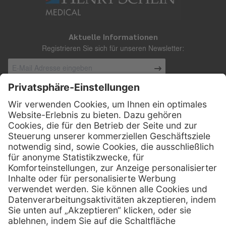
Aktuelle Informationen
Registrieren Sie sich für unseren Newsletter:
Kontakt
Henry Schein Medical Austria GmbH
Schönbrunner Straße 297
A-1120 Wien
01 / 718 19 61 99
Telefon:
01 / 718 19 61 23
Telefax:
info @ henryscheinmed.at
E-Mail: