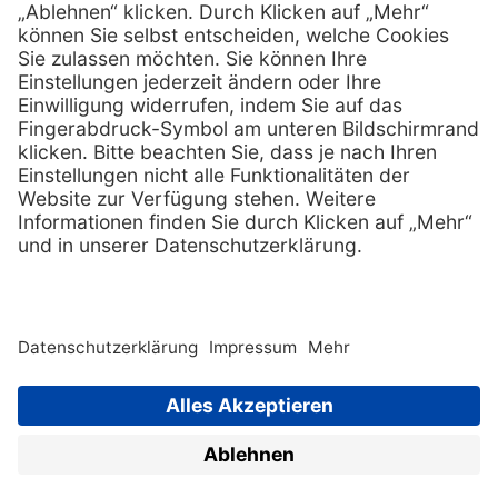
Services
Hilfe
Vorteile
FAQs
Eigenmarke
Kontakt
Leasing
Außendienst
Technischer Service
Lob & Kritik
Kataloge / Downloads
Retoure anmelden
Zertifikat
Rechtliches
Impressum
Datenschutz
AGB
Supplier code of cond
Copyright © 2026 Henry Schein
Medical, Inc. All rights
reserved. |
Sitemap