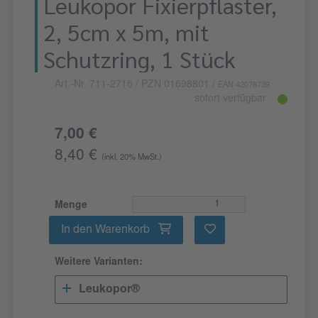
Leukopor Fixierpflaster,
2, 5cm x 5m, mit
Schutzring, 1 Stück
Art.-Nr. 711-2716
/ PZN 01698801
/
EAN 42078739
sofort verfügbar
7,00 €
8,40 €
(inkl. 20% MwSt.)
Menge
In den Warenkorb
Weitere Varianten:
Leukopor®