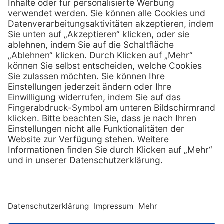
01 / 718 19 61 23
Telefax:
info @ henryscheinmed.at
E-Mail:
Services
Hilfe
Vorteile
FAQs
Eigenmarke
Kontakt
Leasing
Außendienst
Technischer Service
Lob & Kritik
Kataloge / Downloads
Retoure anmelden
Zertifikat
Rechtliches
Impressum
Datenschutz
AGB
Supplier code of cond