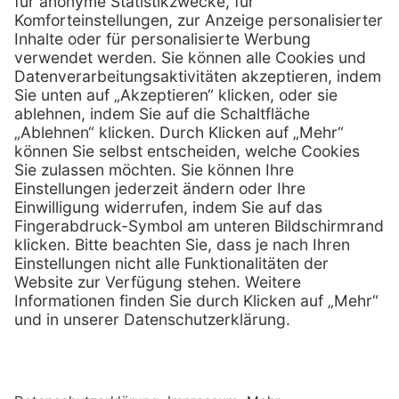
01 / 718 19 61 99
Telefon:
01 / 718 19 61 23
Telefax:
info @ henryscheinmed.at
E-Mail:
Services
Hilfe
Vorteile
FAQs
Eigenmarke
Kontakt
Leasing
Außendienst
Technischer Service
Lob & Kritik
Kataloge / Downloads
Retoure anmelden
Zertifikat
Rechtliches
Impressum
Datenschutz
AGB