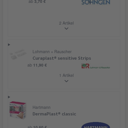
ab
3,70 €
2 Artikel
Lohmann + Rauscher
Curaplast® sensitive Strips
ab
11,90 €
1 Artikel
Hartmann
DermaPlast® classic
ab
10,60 €