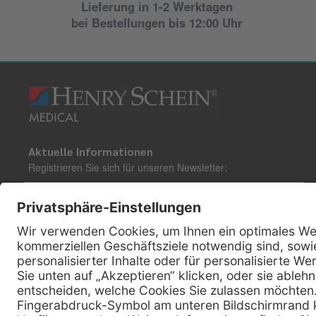
Lieferung in 1-2 Werktagen
bei Bestellungen bis 12:00 Uhr
Aktuelle Informationen
Registrieren Sie sich für unseren Newsletter:
Kontakt
Henry Schein Medical Austria GmbH
Schönbrunner Straße 297
A-1120 Wien