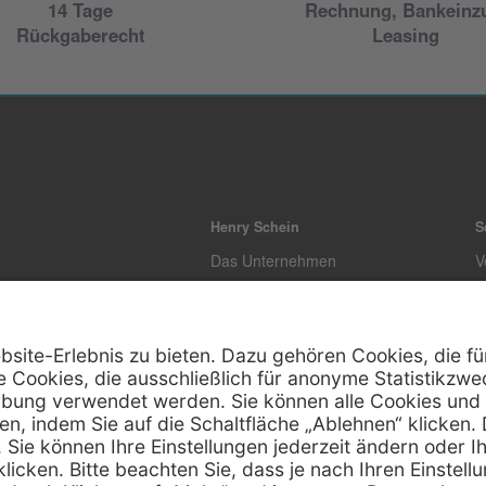
14 Tage
Rechnung, Bankeinz
Rückgaberecht
Leasing
Henry Schein
S
Das Unternehmen
V
Unsere Zertifizierung
E
L
T
K
Z