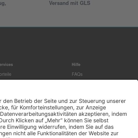
ug,
Versand mit GLS
ervices
Hilfe
orteile
FAQs
igenmarke
Kontakt
easing
Außendienst
echnischer Service
Lob & Kritik
ataloge / Downloads
Retoure anmelden
ertifikat
Rechtliches
Impressum