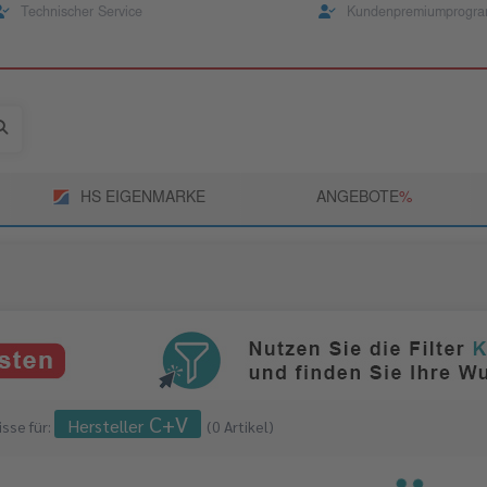
Technischer Service
Kundenpremiumprogr
HS EIGENMARKE
ANGEBOTE
­%
C+V
Hersteller
sse für:
(
0 Artikel
)