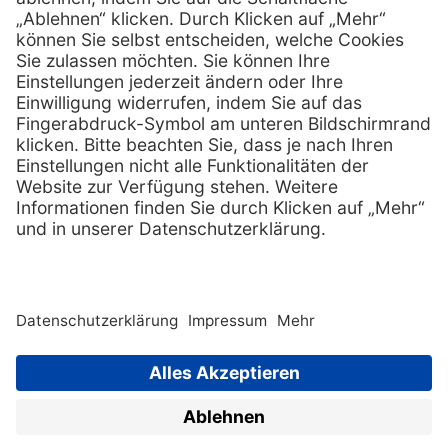
Services
Hilfe
Vorteile
FAQs
Eigenmarke
Kontakt
Leasing
Außendienst
Technischer Service
Lob & Kritik
Kataloge / Downloads
Retoure anmelden
Zertifikat
Rechtliches
Impressum
Datenschutz
AGB
Supplier code of cond
Copyright © 2026 Henry Schein
Medical, Inc. All rights
reserved. |
Sitemap