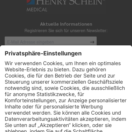
Aktuelle Informationen
Registrieren Sie sich für unseren Newsletter:
Kontakt
Henry Schein Medical Austria GmbH
Schönbrunner Straße 297
A-1120 Wien
01 / 718 19 61 99
Telefon:
01 / 718 19 61 23
Telefax:
info @ henryscheinmed.at
E-Mail: