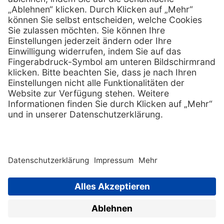
Services
Hilfe
Vorteile
FAQs
Eigenmarke
Kontakt
Leasing
Außendienst
Technischer Service
Lob & Kritik
Kataloge / Downloads
Retoure anmelden
Zertifikat
Rechtliches
Impressum
Datenschutz
AGB
Supplier code of cond
Copyright © 2026 Henry Schein
Medical, Inc. All rights
reserved. |
Sitemap