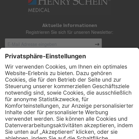
Aktuelle Informationen
Registrieren Sie sich für unseren Newsletter:
Kontakt
Henry Schein Medical Austria GmbH
Schönbrunner Straße 297
A-1120 Wien
01 / 718 19 61 99
Telefon:
01 / 718 19 61 23
Telefax:
info @ henryscheinmed.at
E-Mail: