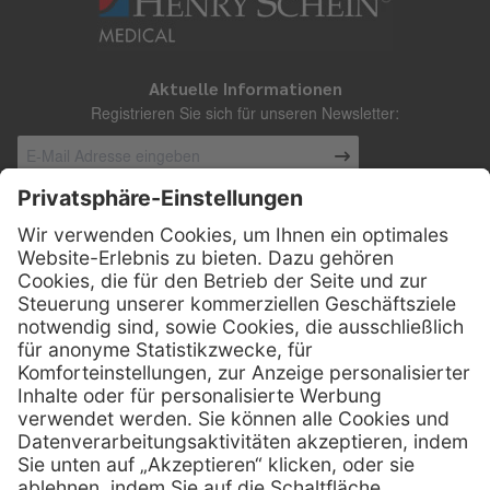
Aktuelle Informationen
Registrieren Sie sich für unseren Newsletter:
Kontakt
Henry Schein Medical Austria GmbH
Schönbrunner Straße 297
A-1120 Wien
01 / 718 19 61 99
Telefon:
01 / 718 19 61 23
Telefax:
info @ henryscheinmed.at
E-Mail: