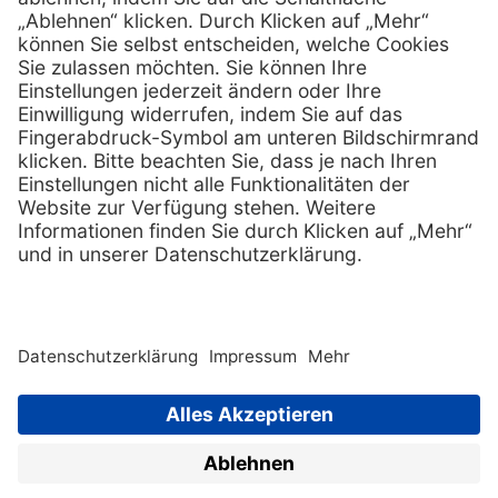
Services
Hilfe
Vorteile
FAQs
Eigenmarke
Kontakt
Leasing
Außendienst
Technischer Service
Lob & Kritik
Kataloge / Downloads
Retoure anmelden
Zertifikat
Rechtliches
Impressum
Datenschutz
AGB
Supplier code of cond
Copyright © 2026 Henry Schein
Medical, Inc. All rights
reserved. |
Sitemap