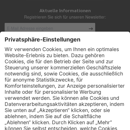
Aktuelle Informationen
Registrieren Sie sich für unseren Newsletter:
Kontakt
Henry Schein Medical Austria GmbH
Schönbrunner Straße 297
A-1120 Wien
01 / 718 19 61 99
Telefon:
01 / 718 19 61 23
Telefax:
info @ henryscheinmed.at
E-Mail:
Services
Hilfe