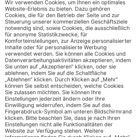
Kontakt
Henry Schein Medical Austria GmbH
Schönbrunner Straße 297
A-1120 Wien
01 / 718 19 61 99
Telefon:
01 / 718 19 61 23
Telefax:
info @ henryscheinmed.at
E-Mail:
Services
Hilfe
Vorteile
FAQs
Eigenmarke
Kontakt
Leasing
Außendienst
Technischer Service
Lob & Kritik
Kataloge / Downloads
Retoure anmelden
Zertifikat
Rechtliches