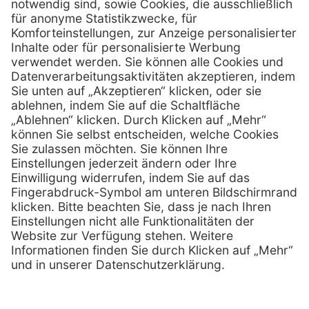
A-1120 Wien
01 / 718 19 61 99
Telefon:
01 / 718 19 61 23
Telefax:
info @ henryscheinmed.at
E-Mail:
Services
Hilfe
Vorteile
FAQs
Eigenmarke
Kontakt
Leasing
Außendienst
Technischer Service
Lob & Kritik
Kataloge / Downloads
Retoure anmelden
Zertifikat
Rechtliches
Impressum
Datenschutz
AGB