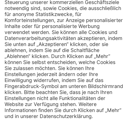
Schönbrunner Straße 297
A-1120 Wien
01 / 718 19 61 99
Telefon:
01 / 718 19 61 23
Telefax:
info @ henryscheinmed.at
E-Mail:
Services
Hilfe
Vorteile
FAQs
Eigenmarke
Kontakt
Leasing
Außendienst
Technischer Service
Lob & Kritik
Kataloge / Downloads
Retoure anmelden
Zertifikat
Rechtliches
Impressum
Datenschutz