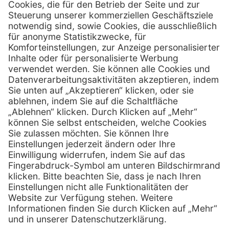
Schönbrunner Straße 297
A-1120 Wien
01 / 718 19 61 99
Telefon:
01 / 718 19 61 23
Telefax:
info @ henryscheinmed.at
E-Mail:
Services
Hilfe
Vorteile
FAQs
Eigenmarke
Kontakt
Leasing
Außendienst
Technischer Service
Lob & Kritik
Kataloge / Downloads
Retoure anmelden
Zertifikat
Rechtliches
Impressum