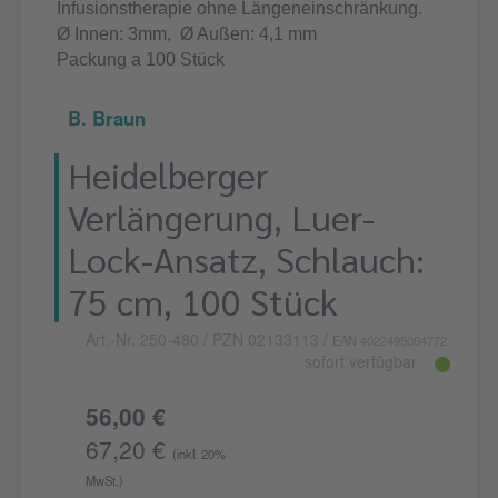
Infusionstherapie ohne Längeneinschränkung.
Ø
Innen: 3mm,
Ø
Außen: 4,1 mm
Packung a 100 Stück
B. Braun
Heidelberger
Verlängerung, Luer-
Lock-Ansatz, Schlauch:
75 cm, 100 Stück
Art.-Nr. 250-480
/ PZN 02133113
/
EAN 4022495004772
sofort verfügbar
56,00 €
67,20 €
(inkl. 20%
MwSt.)