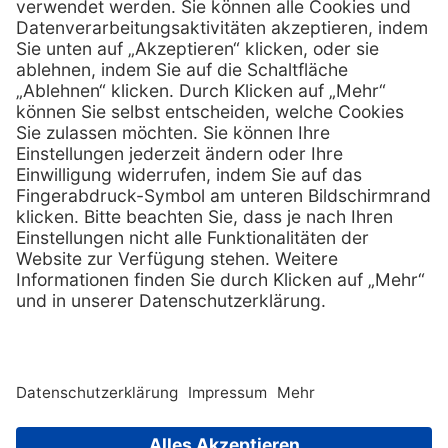
info @ henryscheinmed.at
E-Mail:
Services
Hilfe
Vorteile
FAQs
Eigenmarke
Kontakt
Leasing
Außendienst
Technischer Service
Lob & Kritik
Kataloge / Downloads
Retoure anmelden
Zertifikat
Rechtliches
Impressum
Datenschutz
AGB
Supplier code of cond