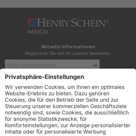
Aktuelle Informationen
Registrieren Sie sich für unseren Newsletter:
Kontakt
Henry Schein Medical Austria GmbH
Schönbrunner Straße 297
A-1120 Wien
01 / 718 19 61 99
Telefon:
01 / 718 19 61 23
Telefax: