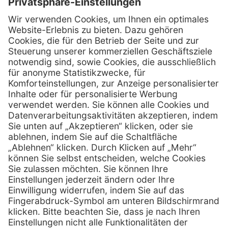
Kontakt
Henry Schein Medical Austria GmbH
Schönbrunner Straße 297
A-1120 Wien
01 / 718 19 61 99
Telefon:
01 / 718 19 61 23
Telefax:
info @ henryscheinmed.at
E-Mail:
Services
Hilfe
Vorteile
FAQs
Eigenmarke
Kontakt
Leasing
Außendienst
Technischer Service
Lob & Kritik
Kataloge / Downloads
Retoure anmelden