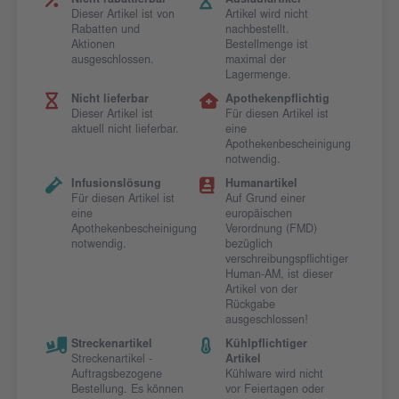
Nicht rabattierbar
Auslaufartikel
Dieser Artikel ist von
Artikel wird nicht
Rabatten und
nachbestellt.
Aktionen
Bestellmenge ist
ausgeschlossen.
maximal der
Lagermenge.
Nicht lieferbar
Apothekenpflichtig
Dieser Artikel ist
Für diesen Artikel ist
aktuell nicht lieferbar.
eine
Apothekenbescheinigung
notwendig.
Infusionslösung
Humanartikel
Für diesen Artikel ist
Auf Grund einer
eine
europäischen
Apothekenbescheinigung
Verordnung (FMD)
notwendig.
bezüglich
verschreibungspflichtiger
Human-AM, ist dieser
Artikel von der
Rückgabe
ausgeschlossen!
Streckenartikel
Kühlpflichtiger
Streckenartikel -
Artikel
Auftragsbezogene
Kühlware wird nicht
Bestellung. Es können
vor Feiertagen oder