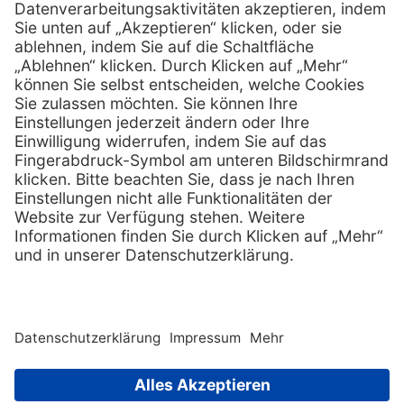
Services
Hilfe
Vorteile
FAQs
Eigenmarke
Kontakt
Leasing
Außendienst
Technischer Service
Lob & Kritik
Kataloge / Downloads
Retoure anmelden
Zertifikat
Rechtliches
Impressum
Datenschutz
AGB
Supplier code of cond
Copyright © 2026 Henry Schein