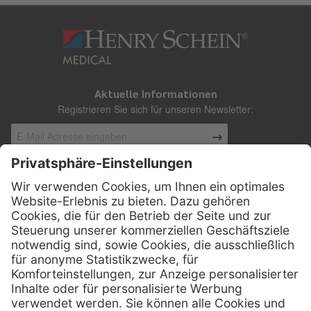
Aktuelle Informationen
Registrieren Sie sich für unseren Newsletter:
Kontakt
Henry Schein Medical Austria GmbH
Schönbrunner Straße 297
A-1120 Wien
01 / 718 19 61 99
Telefon:
01 / 718 19 61 23
Telefax:
info @ henryscheinmed.at
E-Mail: