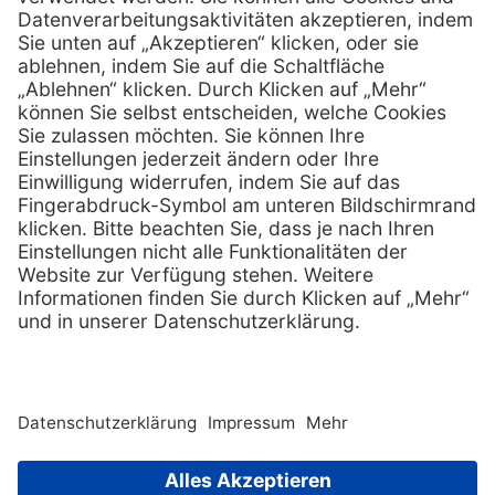
info @ henryscheinmed.at
E-Mail:
Services
Hilfe
Vorteile
FAQs
Eigenmarke
Kontakt
Leasing
Außendienst
Technischer Service
Lob & Kritik
Kataloge / Downloads
Retoure anmelden
Zertifikat
Rechtliches
Impressum
Datenschutz
AGB
Supplier code of cond