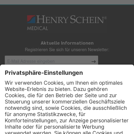
Aktuelle Informationen
Registrieren Sie sich für unseren Newsletter:
Kontakt
Henry Schein Medical Austria GmbH
Schönbrunner Straße 297
A-1120 Wien
01 / 718 19 61 99
Telefon:
01 / 718 19 61 23
Telefax: