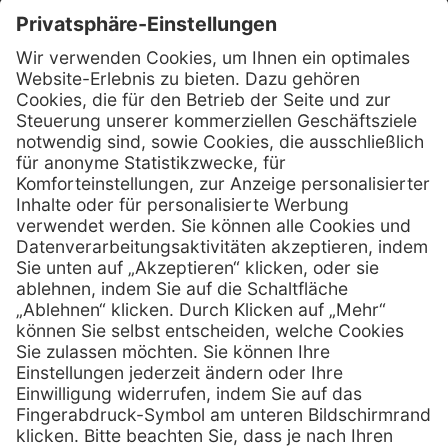
Kontakt
Henry Schein Medical Austria GmbH
Schönbrunner Straße 297
A-1120 Wien
01 / 718 19 61 99
Telefon:
01 / 718 19 61 23
Telefax:
info @ henryscheinmed.at
E-Mail:
Services
Hilfe
Vorteile
FAQs
Eigenmarke
Kontakt
Leasing
Außendienst
Technischer Service
Lob & Kritik