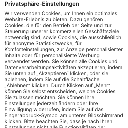
Kontakt
Henry Schein Medical Austria GmbH
Schönbrunner Straße 297
A-1120 Wien
01 / 718 19 61 99
Telefon:
01 / 718 19 61 23
Telefax:
info @ henryscheinmed.at
E-Mail:
Services
Hilfe
Vorteile
FAQs
Eigenmarke
Kontakt
Leasing
Außendienst
Technischer Service
Lob & Kritik
Kataloge / Downloads
Retoure anmelden