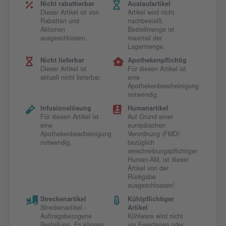
Nicht rabattierbar
Auslaufartikel
Dieser Artikel ist von
Artikel wird nicht
Rabatten und
nachbestellt.
Aktionen
Bestellmenge ist
ausgeschlossen.
maximal der
Lagermenge.
Nicht lieferbar
Apothekenpflichtig
Dieser Artikel ist
Für diesen Artikel ist
aktuell nicht lieferbar.
eine
Apothekenbescheinigung
notwendig.
Infusionslösung
Humanartikel
Für diesen Artikel ist
Auf Grund einer
eine
europäischen
Apothekenbescheinigung
Verordnung (FMD)
notwendig.
bezüglich
verschreibungspflichtiger
Human-AM, ist dieser
Artikel von der
Rückgabe
ausgeschlossen!
Streckenartikel
Kühlpflichtiger
Streckenartikel -
Artikel
Auftragsbezogene
Kühlware wird nicht
Bestellung. Es können
vor Feiertagen oder