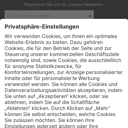
Registrieren Sie sich für unseren Newsletter:
Kontakt
Henry Schein Medical Austria GmbH
Schönbrunner Straße 297
A-1120 Wien
01 / 718 19 61 99
Telefon:
01 / 718 19 61 23
Telefax:
info @ henryscheinmed.at
E-Mail:
Services
Hilfe
Vorteile
FAQs
Eigenmarke
Kontakt