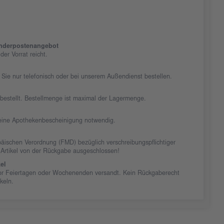
nderpostenangebot
er Vorrat reicht.
 Sie nur telefonisch oder bei unserem Außendienst bestellen.
chbestellt. Bestellmenge ist maximal der Lagermenge.
t eine Apothekenbescheinigung notwendig.
äischen Verordnung (FMD) bezüglich verschreibungspflichtiger
 Artikel von der Rückgabe ausgeschlossen!
el
vor Feiertagen oder Wochenenden versandt. Kein Rückgaberecht
ikeln.