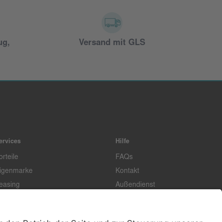
ug,
Versand mit GLS
ervices
Hilfe
orteile
FAQs
igenmarke
Kontakt
easing
Außendienst
echnischer Service
Lob & Kritik
ataloge / Downloads
Retoure anmelden