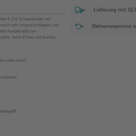
Lieferung mit GL
über 5-Zoll Schwenkräder mit
ennoch sehr strapazierfähigem und
Retourenservice 
llen handelsüblichen
ßnähte, keine Ecken und Kanten,
ten oder vorne)
 Armlehnen
iebegriff