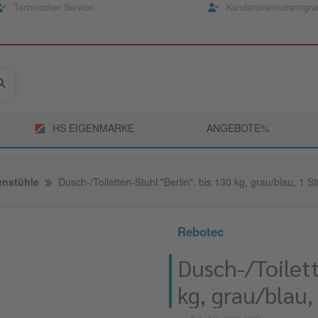
Technischer Service
Kundenpremiumprogr
HS EIGENMARKE
ANGEBOTE
­%
tenstühle
Dusch-/Toiletten-Stuhl "Berlin", bis 130 kg, grau/blau, 1 S
Rebotec
Dusch-/Toilett
kg, grau/blau,