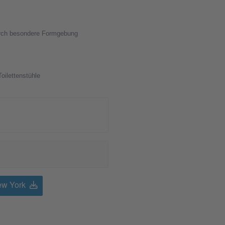
urch besondere Formgebung
oilettenstühle
ew York