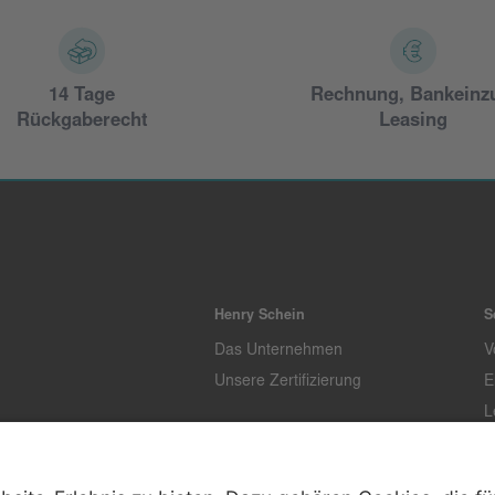
14 Tage
Rechnung, Bankeinz
Rückgaberecht
Leasing
Henry Schein
S
Das Unternehmen
V
Unsere Zertifizierung
E
L
T
K