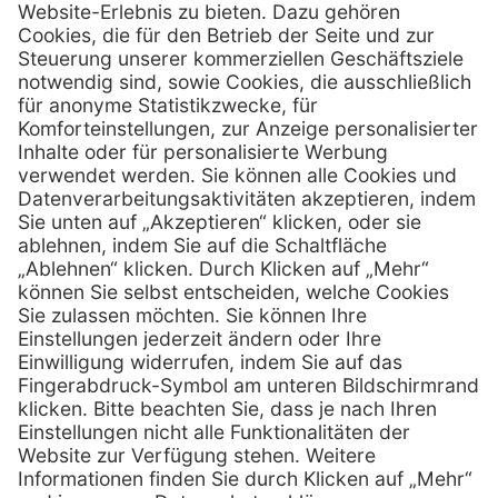
Henry Schein Medical Austria GmbH
Schönbrunner Straße 297
A-1120 Wien
01 / 718 19 61 99
Telefon:
01 / 718 19 61 23
Telefax:
info @ henryscheinmed.at
E-Mail:
Services
Hilfe
Vorteile
FAQs
Eigenmarke
Kontakt
Leasing
Außendienst
Technischer Service
Lob & Kritik
Kataloge / Downloads
Retoure anmelden
Zertifikat
Rechtliches