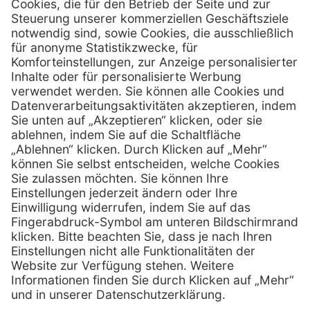
Schönbrunner Straße 297
A-1120 Wien
01 / 718 19 61 99
Telefon:
01 / 718 19 61 23
Telefax:
info @ henryscheinmed.at
E-Mail:
Services
Hilfe
Vorteile
FAQs
Eigenmarke
Kontakt
Leasing
Außendienst
Technischer Service
Lob & Kritik
Kataloge / Downloads
Retoure anmelden
Zertifikat
Rechtliches
Impressum