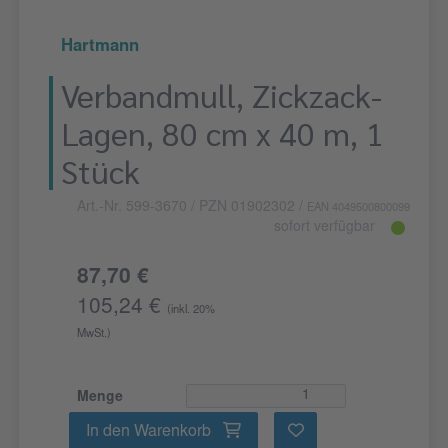
Hartmann
Verbandmull, Zickzack-
Lagen, 80 cm x 40 m, 1
Stück
Art.-Nr. 599-3670
/ PZN 01902302
/
EAN 4049500800099
sofort verfügbar
87,70 €
105,24 €
(inkl. 20%
MwSt.)
Menge
In den Warenkorb