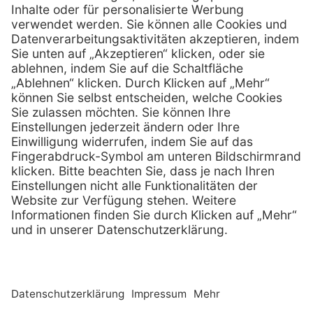
01 / 718 19 61 23
Telefax:
info @ henryscheinmed.at
E-Mail:
Services
Hilfe
Vorteile
FAQs
Eigenmarke
Kontakt
Leasing
Außendienst
Technischer Service
Lob & Kritik
Kataloge / Downloads
Retoure anmelden
Zertifikat
Rechtliches
Impressum
Datenschutz
AGB
Supplier code of cond