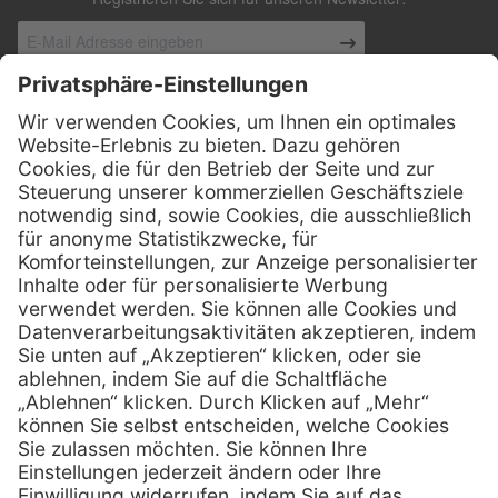
Registrieren Sie sich für unseren Newsletter:
Kontakt
Henry Schein Medical Austria GmbH
Schönbrunner Straße 297
A-1120 Wien
01 / 718 19 61 99
Telefon:
01 / 718 19 61 23
Telefax:
info @ henryscheinmed.at
E-Mail:
Services
Hilfe
Vorteile
FAQs
Eigenmarke
Kontakt
Leasing
Außendienst