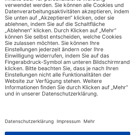
info @ henryscheinmed.at
E-Mail:
Services
Hilfe
Vorteile
FAQs
Eigenmarke
Kontakt
Leasing
Außendienst
Technischer Service
Lob & Kritik
Kataloge / Downloads
Retoure anmelden
Zertifikat
Rechtliches
Impressum
Datenschutz
AGB
Supplier code of cond