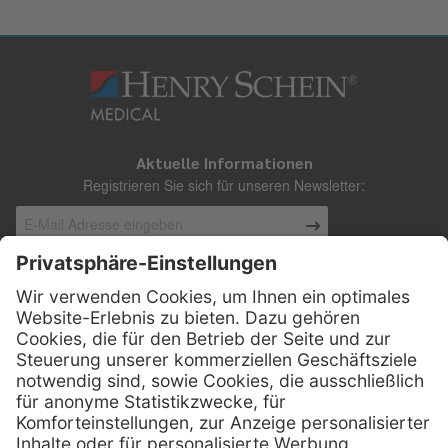
Aktuelle Informationen
Registrieren Sie sich für unseren Newsletter:
Kontakt
Henry Schein Medical Austria GmbH
Schönbrunner Straße 297
A-1120 Wien
01 / 718 19 61 99
Telefon:
01 / 718 19 61 23
Telefax: