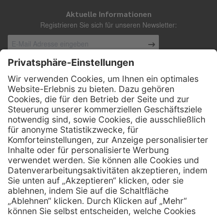
Aktuelle Informationen
Registrieren Sie sich für unseren Newsletter:
Kontakt
Henry Schein Medical Austria GmbH
Schönbrunner Straße 297
A-1120 Wien
01 / 718 19 61 99
Telefon:
01 / 718 19 61 23
Telefax:
info @ henryscheinmed.at
E-Mail:
Services
Hilfe
Vorteile
FAQs