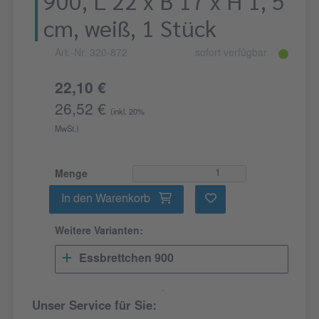
900, L 22 x B 17 x H 1, 5
cm, weiß, 1 Stück
Art.-Nr. 320-872
sofort verfügbar
22,10 €
26,52 €
(inkl. 20%
MwSt.)
Menge
In den Warenkorb
Weitere Varianten:
Essbrettchen 900
Unser Service für Sie: