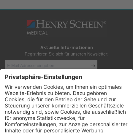
Aktuelle Informationen
Registrieren Sie sich für unseren Newsletter:
Kontakt
Henry Schein Medical Austria GmbH
Schönbrunner Straße 297
A-1120 Wien
01 / 718 19 61 99
Telefon:
01 / 718 19 61 23
Telefax: