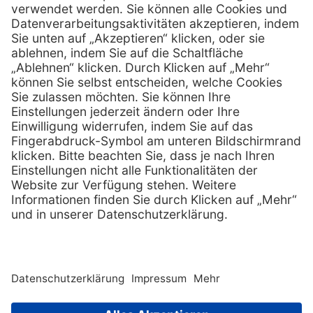
info @ henryscheinmed.at
E-Mail:
Services
Hilfe
Vorteile
FAQs
Eigenmarke
Kontakt
Leasing
Außendienst
Technischer Service
Lob & Kritik
Kataloge / Downloads
Retoure anmelden
Zertifikat
Rechtliches
Impressum
Datenschutz
AGB
Supplier code of cond